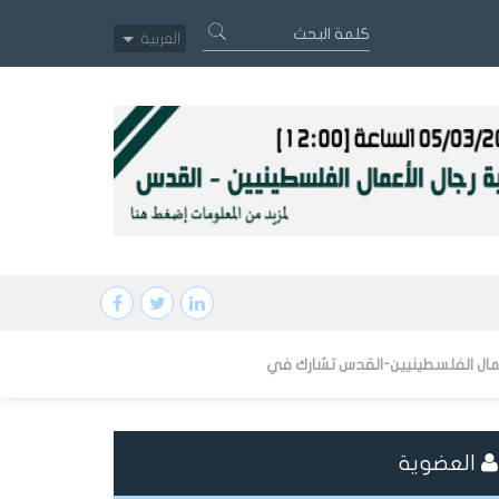
العربية
-القدس تشارك في منتدى سانت بطرسبرغ الاقتصادي الدولي SPIEF 2026 بحضور الرئيس الروسي فلاديمير بوتين
العضوية