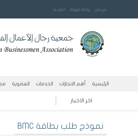
من نحن
روابط مهمة
اتصل بنا
الرئيسية
أهم الانجازات
الخدمات
العضوية
مجا
طلب بطاقة BMC
شروط العضوي
ال
اخر الاخبار
طلب بطاقة الجمعية
لجنة العضوية
نش
نموذج طلب بطاقة BMC
تنسيق معابر
نموذج طلب ا
مع