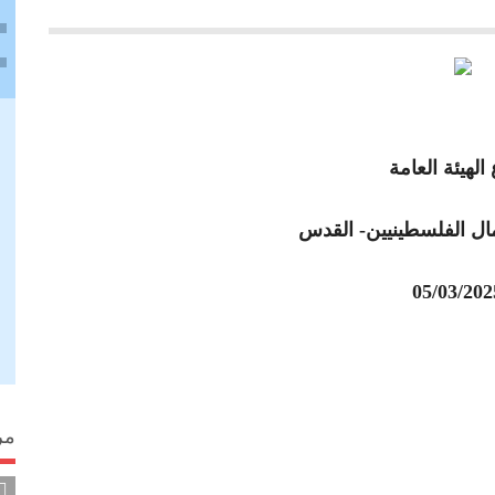
تصادية هامة الى باريس وتوقع مذكرة تعاون مع بزنس فرانس
مكتبة الصور
لسطينيين-القدس تهنئ مجلس الإدارة الجديد للبنك الوطني،
دراسات وتقارير
اما مع ملتقى رجال الأعمال نابلس
 اليوناني العام في القدس آفاق التعاون الاقتصادي وتعزيز الشراكة مع القطاع
 الهيئة العامة
لسطينيين تبحث سبل تعزيز دور المرأة في الاقتصاد مع شبكة سيدات الأعمال وا
ال الفلسطينيين- القدس
لفلسطينيين - القدس تبحث تأسيس مجلس أعمال فلسطيني - هندي مشترك
الروسي لدى دولة فلسطين
مال الفلسطيني - اليوناني المشترك من الجانب الفلسطيني
لعام للعلاقات العربية وجمهورية الصين الشعبية عباس زكي لتعزيز التعاون الم
مر
جمعية رجال الأعمال الفلسطينيين لتفعيل مجالس الأعمال المشتركة