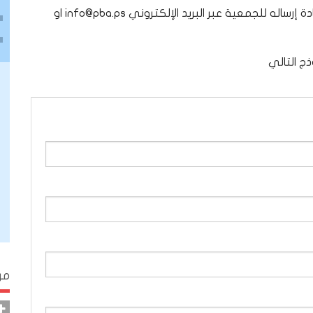
مكتبة الصور
بإمكانكم تحميل نموذج طلب العضوية وتعبئته وإعادة إرساله للجمعية عبر البريد الإلكتروني info@pba.ps او
دراسات وتقارير
ج التالي
مر