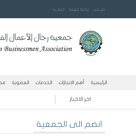
من نحن
روابط مهمة
اتصل بنا
الرئيسية
أهم الانجازات
الخدمات
العضوية
مجا
طلب بطاقة BMC
شروط العضوي
ال
اخر الاخبار
طلب بطاقة الجمعية
لجنة العضوية
نش
انضم الى الجمعية
تنسيق معابر
نموذج طلب ا
مع