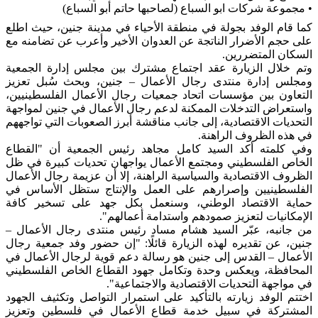
• مجموعة شركات ابو السباع (لصاحبها حاتم أبو السباع)
كما قام الوفد بجولة في منطقة الأحياء في مدينة جنين، حيث اطلع
على حجم الأضرار الناتجة عن العدوان الأخير وأعرب عن تضامنه مع
السكان المتضررين.
وتم خلال الزيارة عقد اجتماع مشترك بين مجلس إدارة الجمعية
ومجلس إدارة منتدى رجال الأعمال – جنين، وبحث سُبل تعزيز
التعاون بين مؤسسات اتحاد جمعيات رجال الأعمال الفلسطينيين،
واستعراض التدخلات الممكنة لدعم رجال الأعمال في جنين لمواجهة
التحديات الاقتصادية، إلى جانب مناقشة أبرز الصعوبات التي تواجههم
في هذه الظروف الراهنة.
وفي كلمته أكد السيد كامل مجاهد رئيس الجمعية أن "القطاع
الخاص الفلسطيني ومجتمع الأعمال يواجهان تحديات كبيرة في ظل
الظروف الاقتصادية والسياسية الراهنة، إلا أن عزيمة رجال الأعمال
الفلسطينيين وإصرارهم على العمل والإنتاج ستظل الأساس في
حماية الاقتصاد الوطني، وسنعمل بكل جهد على تسخير كافة
الإمكانيات لتعزيز صمودهم واستدامة أعمالهم".
من جانبه، عبّر السيد هشام مساد رئيس منتدى رجال الأعمال –
جنين، عن تقديره لهذه الزيارة قائلًا: "إن حضور وفد جمعية رجال
الأعمال – القدس إلى جنين هو رسالة دعم قوية لرجال الأعمال في
المحافظة، ويعكس وحدة وتكامل جهود القطاع الخاص الفلسطيني
في مواجهة التحديات الاقتصادية والاجتماعية".
اختتم الوفد زيارته بالتأكيد على استمرار التواصل وتكثيف الجهود
المشتركة في سبيل خدمة قطاع الأعمال في فلسطين وتعزيز