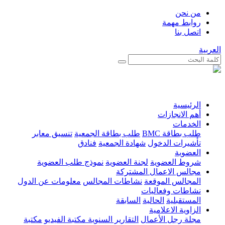
من نحن
روابط مهمة
اتصل بنا
العربية
الرئيسية
أهم الانجازات
الخدمات
طلب بطاقة BMC
طلب بطاقة الجمعية
تنسيق معابر
تأشيرات الدخول
شهادة الجمعية
فنادق
العضوية
شروط العضوية
لجنة العضوية
نموذج طلب العضوية
مجالس الاعمال المشتركة
المجالس الموقعة
نشاطات المجالس
معلومات عن الدول
نشاطات وفعاليات
المستقبلية
الحالية
السابقة
الزاوية الاعلامية
مجلة رجل الأعمال
التقارير السنوية
مكتبة الفيديو
مكتبة