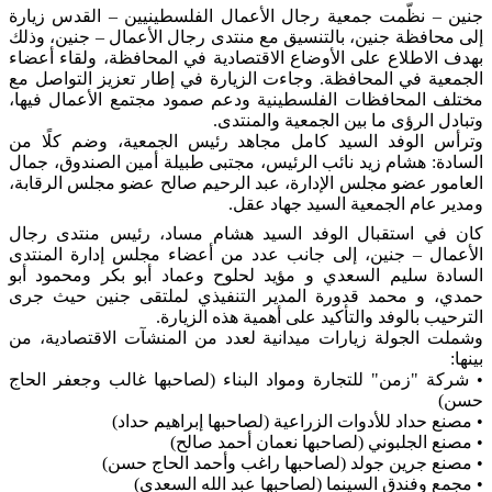
جنين – نظّمت جمعية رجال الأعمال الفلسطينيين – القدس زيارة
إلى محافظة جنين، بالتنسيق مع
منتدى رجال الأعمال – جنين، وذلك
بهدف الاطلاع على الأوضاع الاقتصادية في المحافظة، ولقاء أعضاء
الجمعية في المحافظة. وجاءت الزيارة في إطار تعزيز التواصل مع
مختلف المحافظات الفلسطينية ودعم صمود مجتمع الأعمال فيها،
وتبادل الرؤى ما بين الجمعية والمنتدى.
وترأس الوفد السيد كامل مجاهد رئيس الجمعية، وضم كلًا من
السادة: هشام زيد نائب الرئيس، مجتبى طبيلة أمين الصندوق، جمال
العامور عضو مجلس الإدارة، عبد الرحيم صالح عضو مجلس الرقابة،
ومدير عام الجمعية السيد جهاد عقل.
كان في استقبال الوفد السيد هشام مساد، رئيس منتدى رجال
الأعمال – جنين، إلى جانب عدد من أعضاء مجلس إدارة المنتدى
السادة سليم السعدي و مؤيد لحلوح وعماد أبو بكر ومحمود أبو
حمدي، و محمد قدورة المدير التنفيذي لملتقى جنين حيث جرى
الترحيب بالوفد والتأكيد على أهمية هذه الزيارة.
وشملت الجولة زيارات ميدانية لعدد من المنشآت الاقتصادية، من
بينها:
• شركة "زمن" للتجارة ومواد البناء (لصاحبها غالب وجعفر الحاج
حسن)
• مصنع حداد للأدوات الزراعية (لصاحبها إبراهيم حداد)
• مصنع الجلبوني (لصاحبها نعمان أحمد صالح)
• مصنع جرين جولد (لصاحبها راغب وأحمد الحاج حسن)
• مجمع وفندق السينما (لصاحبها عبد الله السعدي)