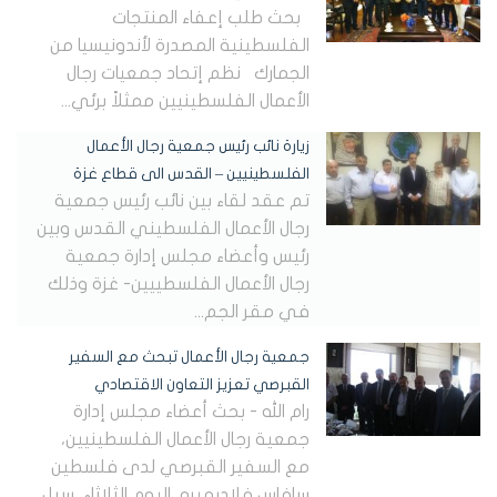
بحث طلب إعفاء المنتجات
الفلسطينية المصدرة لأندونيسيا من
الجمارك نظم إتحاد جمعيات رجال
الأعمال الفلسطينيين ممثلاً برئي...
زيارة نائب رئيس جمعية رجال الأعمال
الفلسطينيين – القدس الى قطاع غزة
تم عقد لقاء بين نائب رئيس جمعية
رجال الأعمال الفلسطيني القدس وبين
رئيس وأعضاء مجلس إدارة جمعية
رجال الأعمال الفلسطييين- غزة وذلك
في مقر الجم...
جمعية رجال الأعمال تبحث مع السفير
القبرصي تعزيز التعاون الاقتصادي
رام الله - بحث أعضاء مجلس إدارة
جمعية رجال الأعمال الفلسطينيين،
مع السفير القبرصي لدى فلسطين
سافاس فلاديميرو، اليوم الثلاثاء، سبل